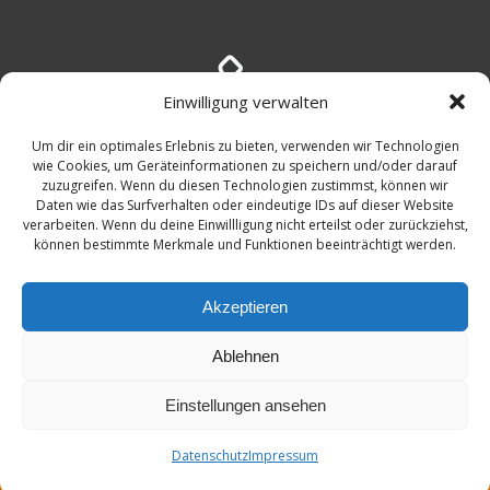
Einwilligung verwalten
Um dir ein optimales Erlebnis zu bieten, verwenden wir Technologien
+49 (176)45994066
wie Cookies, um Geräteinformationen zu speichern und/oder darauf
zuzugreifen. Wenn du diesen Technologien zustimmst, können wir
Daten wie das Surfverhalten oder eindeutige IDs auf dieser Website
verarbeiten. Wenn du deine Einwillligung nicht erteilst oder zurückziehst,
können bestimmte Merkmale und Funktionen beeinträchtigt werden.
Akzeptieren
Ablehnen
© 2026 Symtaq.com. Created by
Einstellungen ansehen
hannover-technik.de
and
mixters.net
Datenschutz
Impressum