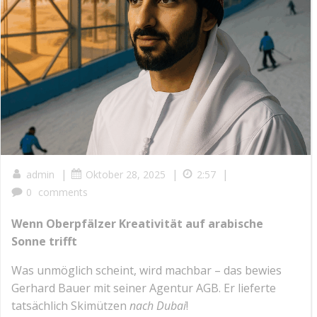
|
|
|
admin
Oktober 28, 2025
2:57
0
comments
Wenn Oberpfälzer Kreativität auf arabische
Sonne trifft
Was unmöglich scheint, wird machbar – das bewies
Gerhard Bauer mit seiner Agentur AGB. Er lieferte
tatsächlich Skimützen
nach Dubai
!