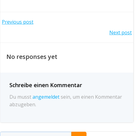
Post
Previous post
Post
Next post
navigation
navigation
No responses yet
Schreibe einen Kommentar
Du musst
angemeldet
sein, um einen Kommentar
abzugeben.
Suchen