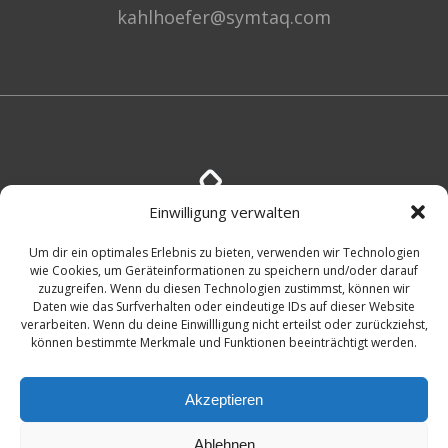
kahlhoefer@symtaq.com
Einwilligung verwalten
Um dir ein optimales Erlebnis zu bieten, verwenden wir Technologien
+49 (176)45994066
wie Cookies, um Geräteinformationen zu speichern und/oder darauf
zuzugreifen. Wenn du diesen Technologien zustimmst, können wir
Daten wie das Surfverhalten oder eindeutige IDs auf dieser Website
verarbeiten. Wenn du deine Einwillligung nicht erteilst oder zurückziehst,
können bestimmte Merkmale und Funktionen beeinträchtigt werden.
Akzeptieren
Ablehnen