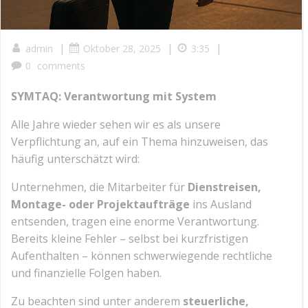
|
|
|
admin
Oktober 28, 2025
3:35
0
comments
SYMTAQ: Verantwortung mit System
Alle Jahre wieder sehen wir es als unsere
Verpflichtung an, auf ein Thema hinzuweisen, das
häufig unterschätzt wird:
Unternehmen, die Mitarbeiter für
Dienstreisen,
Montage- oder Projektaufträge
ins Ausland
entsenden, tragen eine enorme Verantwortung.
Bereits kleine Fehler – selbst bei kurzfristigen
Aufenthalten – können schwerwiegende rechtliche
und finanzielle Folgen haben.
Zu beachten sind unter anderem
steuerliche,