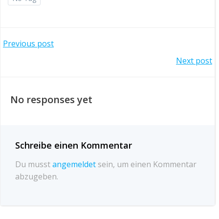
Post
Previous post
Post
Next post
navigation
navigation
No responses yet
Schreibe einen Kommentar
Du musst
angemeldet
sein, um einen Kommentar
abzugeben.