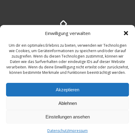
Einwilligung verwalten
Um dir ein optimales Erlebnis zu bieten, verwenden wir Technologien
+49 (176)45994066
wie Cookies, um Geräteinformationen zu speichern und/oder darauf
zuzugreifen. Wenn du diesen Technologien zustimmst, können wir
Daten wie das Surfverhalten oder eindeutige IDs auf dieser Website
verarbeiten. Wenn du deine Einwillligung nicht erteilst oder zurückziehst,
können bestimmte Merkmale und Funktionen beeinträchtigt werden.
Akzeptieren
Ablehnen
© 2026 Symtaq.com. Created by
Einstellungen ansehen
hannover-technik.de
and
mixters.net
Datenschutz
Impressum