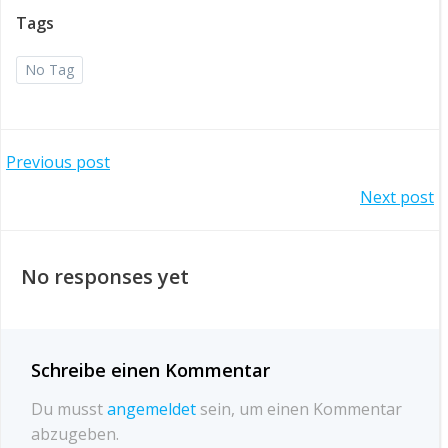
Tags
No Tag
Post
Previous post
Post
Next post
navigation
navigation
No responses yet
Schreibe einen Kommentar
Du musst
angemeldet
sein, um einen Kommentar
abzugeben.