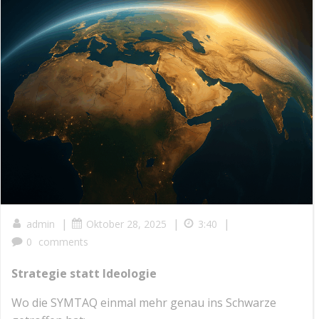
|
|
|
admin
Oktober 28, 2025
3:40
0
comments
Strategie statt Ideologie
Wo die SYMTAQ einmal mehr genau ins Schwarze